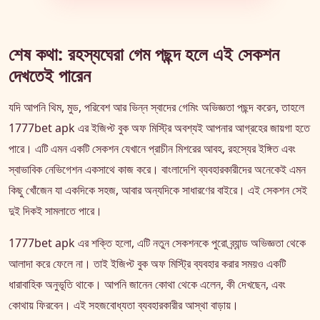
শেষ কথা: রহস্যঘেরা গেম পছন্দ হলে এই সেকশন
দেখতেই পারেন
যদি আপনি থিম, মুড, পরিবেশ আর ভিন্ন স্বাদের গেমিং অভিজ্ঞতা পছন্দ করেন, তাহলে
1777bet apk এর ইজিপ্ট বুক অফ মিস্ট্রি অবশ্যই আপনার আগ্রহের জায়গা হতে
পারে। এটি এমন একটি সেকশন যেখানে প্রাচীন মিশরের আবহ, রহস্যের ইঙ্গিত এবং
স্বাভাবিক নেভিগেশন একসাথে কাজ করে। বাংলাদেশি ব্যবহারকারীদের অনেকেই এমন
কিছু খোঁজেন যা একদিকে সহজ, আবার অন্যদিকে সাধারণের বাইরে। এই সেকশন সেই
দুই দিকই সামলাতে পারে।
1777bet apk এর শক্তি হলো, এটি নতুন সেকশনকে পুরো ব্র্যান্ড অভিজ্ঞতা থেকে
আলাদা করে ফেলে না। তাই ইজিপ্ট বুক অফ মিস্ট্রি ব্যবহার করার সময়ও একটি
ধারাবাহিক অনুভূতি থাকে। আপনি জানেন কোথা থেকে এলেন, কী দেখছেন, এবং
কোথায় ফিরবেন। এই সহজবোধ্যতা ব্যবহারকারীর আস্থা বাড়ায়।