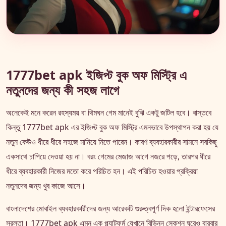
1777bet apk ইজিপ্ট বুক অফ মিস্ট্রি এ
নতুনদের জন্য কী সহজ লাগে
অনেকেই মনে করেন রহস্যময় বা থিমঘন গেম মানেই বুঝি একটু জটিল হবে। বাস্তবে
কিন্তু 1777bet apk এর ইজিপ্ট বুক অফ মিস্ট্রি এমনভাবে উপস্থাপন করা হয় যে
নতুন কেউও ধীরে ধীরে সহজে মানিয়ে নিতে পারেন। কারণ ব্যবহারকারীর সামনে সবকিছু
একসাথে চাপিয়ে দেওয়া হয় না। বরং গেমের মেজাজ আগে নজরে পড়ে, তারপর ধীরে
ধীরে ব্যবহারকারী নিজের মতো করে পরিচিত হন। এই পরিচিত হওয়ার প্রক্রিয়া
নতুনদের জন্য খুব কাজে আসে।
বাংলাদেশের মোবাইল ব্যবহারকারীদের জন্য আরেকটি গুরুত্বপূর্ণ দিক হলো ইন্টারফেসের
সরলতা। 1777bet apk এমন এক প্ল্যাটফর্ম যেখানে বিভিন্ন সেকশন ঘুরেও বারবার