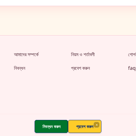
আমাদের সম্পর্কে
নিয়ম ও শর্তাবলী
গোপন
নিবন্ধন
প্রবেশ করুন
faq
×
নিবন্ধন করুন
প্রবেশ করুন