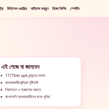
্রি
ডিউসেস ওয়াইল্ড
মাইডাস ফরচুন
বিঙ্গো ফিশিং
স্পোর্টস
এই পেজে যা জানবেন
1777bet apk ব্র্যান্ডের ভাবনা
ব্যবহারকারীকেন্দ্রিক দৃষ্টিভঙ্গি
নিরাপত্তা ও স্বচ্ছতার গুরুত্ব
বাংলাদেশি ব্যবহারকারীদের জন্য সুবিধা