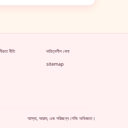
ীয়তা নীতি
দায়িত্বশীল খেলা
sitemap
আস্থা, আরাম, এবং পরিচ্ছন্ন গেমিং অভিজ্ঞতা।