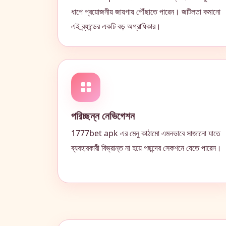
ধাপে প্রয়োজনীয় জায়গায় পৌঁছাতে পারেন। জটিলতা কমানো
এই ব্র্যান্ডের একটি বড় অগ্রাধিকার।
পরিচ্ছন্ন নেভিগেশন
1777bet apk এর মেনু কাঠামো এমনভাবে সাজানো যাতে
ব্যবহারকারী বিভ্রান্ত না হয়ে পছন্দের সেকশনে যেতে পারেন।