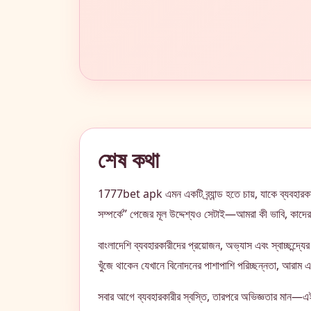
শেষ কথা
1777bet apk এমন একটি ব্র্যান্ড হতে চায়, যাকে ব্যবহারকার
সম্পর্কে” পেজের মূল উদ্দেশ্যও সেটাই—আমরা কী ভাবি, কাদে
বাংলাদেশি ব্যবহারকারীদের প্রয়োজন, অভ্যাস এবং স্বাচ্ছন্দ্
খুঁজে থাকেন যেখানে বিনোদনের পাশাপাশি পরিচ্ছন্নতা, আরা
সবার আগে ব্যবহারকারীর স্বস্তি, তারপরে অভিজ্ঞতার মা