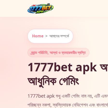
Home
আমাদের সম্পর্কে
ব্র্যান্ড পরিচিতি, আস্থা ও ব্যবহারকারীর স্বস্তি
1777bet apk আমাদে
আধুনিক গেমিং
1777bet apk শুধু একটি গেমিং নাম নয়, এটি এমন এক
পরিচ্ছন্ন নকশা, স্বস্তিদায়ক নেভিগেশন এবং বাংলাদে