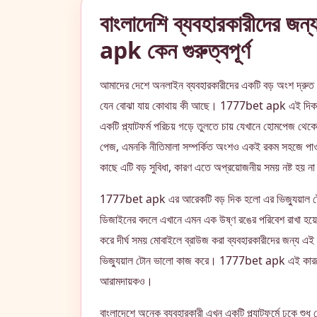
বাংলাদেশি ব্যবহারকারীদের 
apk কেন গুরুত্বপূর্ণ
আমাদের দেশে অনলাইন ব্যবহারকারীদের একটি বড় অংশ দ্রুত 
যেন বোঝা যায় কোথায় কী আছে। 1777bet apk এই দিকট
একটি প্ল্যাটফর্ম পরিচয় গড়ে তুলতে চায় যেখানে হোমপেজ থেক
পেজ, এমনকি নীতিমালা সম্পর্কিত অংশও একই রকম সহজে পাওয়
কাছে এটি বড় সুবিধা, কারণ এতে অপ্রয়োজনীয় সময় নষ্ট হয় ন
1777bet apk এর আরেকটি বড় দিক হলো এর ভিজ্যুয়াল টোন।
ডিজাইনের বদলে এখানে এমন এক উষ্ণ রঙের পরিবেশ রাখা হয়
করে দীর্ঘ সময় মোবাইলে ব্রাউজ করা ব্যবহারকারীদের জন্য এই 
ভিজ্যুয়াল টোন ভালো কাজ করে। 1777bet apk এই কারণেই 
আরামদায়কও।
বাংলাদেশে অনেক ব্যবহারকারী এখন একটি প্ল্যাটফর্মে ঢুকে শুধু গে