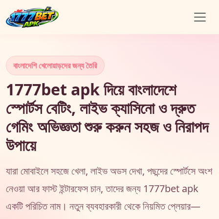
বাংলাদেশি খেলোয়াড়দের জন্য তৈরি
1777bet apk দিয়ে বাংলাদেশে
স্পোর্টস বেটিং, লাইভ ক্যাসিনো ও দ্রুত
গেমিং অভিজ্ঞতা শুরু করুন সহজ ও নিরাপদ
উপায়ে
যারা মোবাইলে সহজে খেলা, লাইভ অডস দেখা, পছন্দের স্পোর্টসে অংশ
নেওয়া আর ফাস্ট ইন্টারফেস চান, তাদের জন্য 1777bet apk
একটি পরিচিত নাম। নতুন ব্যবহারকারী থেকে নিয়মিত প্লেয়ার—