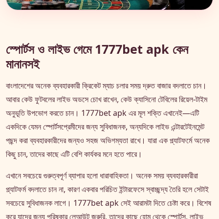
স্পোর্টস ও লাইভ গেমে 1777bet apk কেন
মানানসই
বাংলাদেশের অনেক ব্যবহারকারী ক্রিকেট ম্যাচ চলার সময় দ্রুত বাজার বদলাতে চান।
আবার কেউ ফুটবলের লাইভ অডসে চোখ রাখেন, কেউ ক্যাসিনো টেবিলের রিয়েল-টাইম
অনুভূতি উপভোগ করতে চান। 1777bet apk এর মূল শক্তি এখানেই—এটি
একদিকে যেমন স্পোর্টসপ্রেমীদের জন্য সুবিধাজনক, অন্যদিকে লাইভ এন্টারটেইনমেন্ট
পছন্দ করা ব্যবহারকারীদের জন্যও সহজ অভিগম্যতা রাখে। যারা এক প্ল্যাটফর্মে অনেক
কিছু চান, তাদের কাছে এটি বেশি কার্যকর মনে হতে পারে।
এখানে সবচেয়ে গুরুত্বপূর্ণ ব্যাপার হলো ধারাবাহিকতা। অনেক সময় ব্যবহারকারীরা
প্ল্যাটফর্ম বদলাতে চান না, কারণ একবার পরিচিত ইন্টারফেসে স্বাচ্ছন্দ্য তৈরি হলে সেটাই
সবচেয়ে সুবিধাজনক লাগে। 1777bet apk সেই আরামটা দিতে চেষ্টা করে। বিশেষ
করে যাদের জন্য পরিষ্কার লেআউট জরুরি, তাদের কাছে হোম থেকে স্পোর্টস, লাইভ