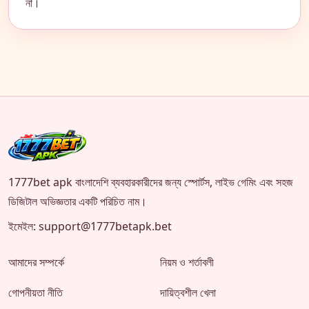
না।
1777bet apk বাংলাদেশি ব্যবহারকারীদের জন্য স্পোর্টস, লাইভ গেমিং এবং সহজ
ডিজিটাল অভিজ্ঞতার একটি পরিচিত নাম।
ইমেইল:
support@1777betapk.bet
আমাদের সম্পর্কে
নিয়ম ও শর্তাবলী
গোপনীয়তা নীতি
দায়িত্বশীল খেলা