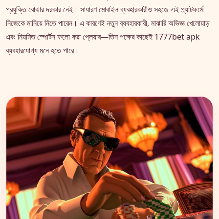
প্রযুক্তি বোঝার দরকার নেই। সাধারণ মোবাইল ব্যবহারকারীও সহজে এই প্ল্যাটফর্মে
নিজেকে মানিয়ে নিতে পারেন। এ কারণেই নতুন ব্যবহারকারী, মাঝারি অভিজ্ঞ খেলোয়াড়
এবং নিয়মিত স্পোর্টস ফলো করা প্লেয়ার—তিন পক্ষের কাছেই 1777bet apk
ব্যবহারযোগ্য মনে হতে পারে।