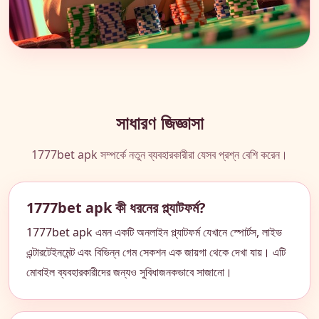
সাধারণ জিজ্ঞাসা
1777bet apk সম্পর্কে নতুন ব্যবহারকারীরা যেসব প্রশ্ন বেশি করেন।
1777bet apk কী ধরনের প্ল্যাটফর্ম?
1777bet apk এমন একটি অনলাইন প্ল্যাটফর্ম যেখানে স্পোর্টস, লাইভ
এন্টারটেইনমেন্ট এবং বিভিন্ন গেম সেকশন এক জায়গা থেকে দেখা যায়। এটি
মোবাইল ব্যবহারকারীদের জন্যও সুবিধাজনকভাবে সাজানো।