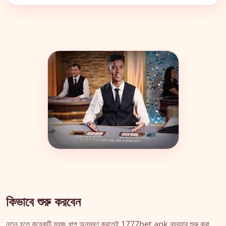
কিভাবে শুরু করবেন
নতুন হলে কয়েকটি সহজ ধাপ অনুসরণ করলেই 1777bet apk ব্যবহার শুরু করা