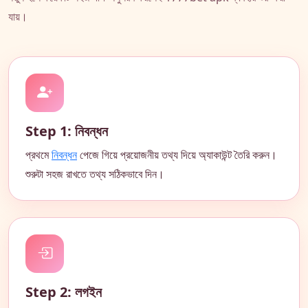
যায়।
Step 1: নিবন্ধন
প্রথমে
নিবন্ধন
পেজে গিয়ে প্রয়োজনীয় তথ্য দিয়ে অ্যাকাউন্ট তৈরি করুন।
শুরুটা সহজ রাখতে তথ্য সঠিকভাবে দিন।
Step 2: লগইন