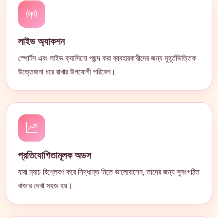
লাইভ অ্যাকশন
স্পোর্টস এবং লাইভ ক্যাসিনো পছন্দ করা ব্যবহারকারীদের জন্য মুহূর্তভিত্তিক
উত্তেজনা ধরে রাখার উপযোগী পরিবেশ।
প্রতিযোগিতামূলক অডস
যারা ম্যাচ বিশ্লেষণ করে সিদ্ধান্ত নিতে ভালোবাসেন, তাদের জন্য সুসংগঠিত
বাজার দেখা সহজ হয়।