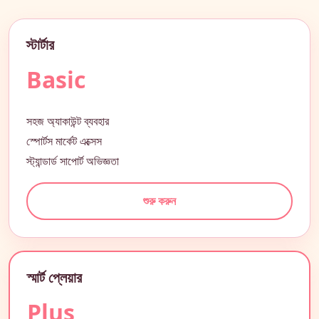
স্টার্টার
Basic
সহজ অ্যাকাউন্ট ব্যবহার
স্পোর্টস মার্কেট এক্সেস
স্ট্যান্ডার্ড সাপোর্ট অভিজ্ঞতা
শুরু করুন
স্মার্ট প্লেয়ার
Plus