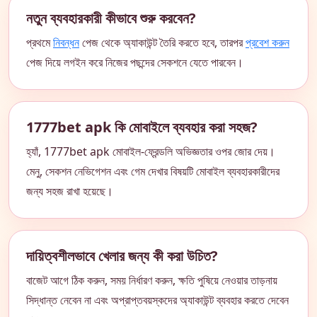
নতুন ব্যবহারকারী কীভাবে শুরু করবেন?
প্রথমে
নিবন্ধন
পেজ থেকে অ্যাকাউন্ট তৈরি করতে হবে, তারপর
প্রবেশ করুন
পেজ দিয়ে লগইন করে নিজের পছন্দের সেকশনে যেতে পারবেন।
1777bet apk কি মোবাইলে ব্যবহার করা সহজ?
হ্যাঁ, 1777bet apk মোবাইল-ফ্রেন্ডলি অভিজ্ঞতার ওপর জোর দেয়।
মেনু, সেকশন নেভিগেশন এবং গেম দেখার বিষয়টি মোবাইল ব্যবহারকারীদের
জন্য সহজ রাখা হয়েছে।
দায়িত্বশীলভাবে খেলার জন্য কী করা উচিত?
বাজেট আগে ঠিক করুন, সময় নির্ধারণ করুন, ক্ষতি পুষিয়ে নেওয়ার তাড়নায়
সিদ্ধান্ত নেবেন না এবং অপ্রাপ্তবয়স্কদের অ্যাকাউন্ট ব্যবহার করতে দেবেন