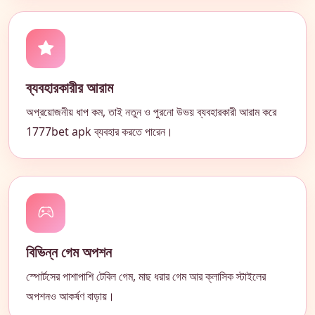
ব্যবহারকারীর আরাম
অপ্রয়োজনীয় ধাপ কম, তাই নতুন ও পুরনো উভয় ব্যবহারকারী আরাম করে
1777bet apk ব্যবহার করতে পারেন।
বিভিন্ন গেম অপশন
স্পোর্টসের পাশাপাশি টেবিল গেম, মাছ ধরার গেম আর ক্লাসিক স্টাইলের
অপশনও আকর্ষণ বাড়ায়।